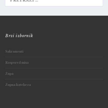
Brzi izbornik
Sakramenti
Raspored misa
Župa
Župna kateheza