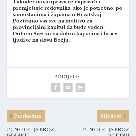
Također nova uprava će napraviti i
premještaje redovnika, ako je potrebno, po
samostanima i župama u Hrvatskoj.
Pozivamo vas sve na molitvu za
provincijalni kapitul da bude vođen
Duhom Svetim na dobro kapucina i braće
ljudi te na slavu Božju.
PODIJELI:
Prethodno
Sljedeće
12. NEDJELJA KROZ
14. NEDJELJA KROZ
GODINU
GODINU