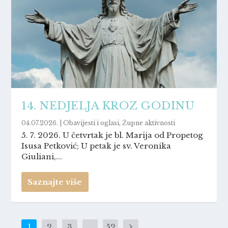
14. NEDJELJA KROZ GODINU
04.07.2026.
|
Obavijesti i oglasi
,
Župne aktivnosti
5. 7. 2026. U četvrtak je bl. Marija od Propetog
Isusa Petković; U petak je sv. Veronika
Giuliani,...
Saznajte više
1
2
3
…
52