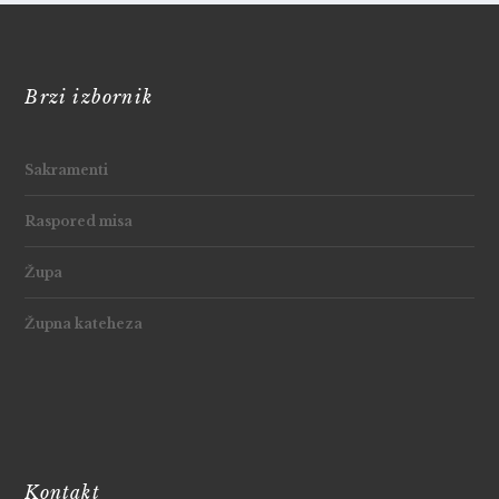
Brzi izbornik
Sakramenti
Raspored misa
Župa
Župna kateheza
Kontakt