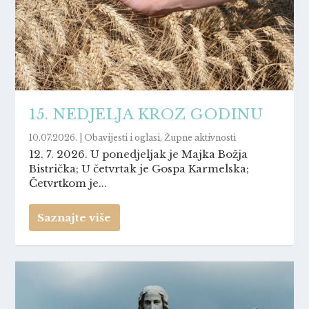
15. NEDJELJA KROZ GODINU
10.07.2026.
|
Obavijesti i oglasi
,
Župne aktivnosti
12. 7. 2026. U ponedjeljak je Majka Božja
Bistrička; U četvrtak je Gospa Karmelska;
Četvrtkom je...
Saznajte više