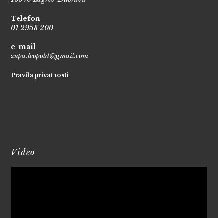
Telefon
01 2958 200
e-mail
zupa.leopold@gmail.com
Pravila privatnosti
Video
Reproduktor
videozapisa