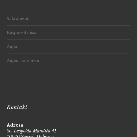
Sakramenti
Raspored misa
Župa
Župna kateheza
Kontakt
Adresa
Sv. Leopolda Mandića 41
10040 Zagreb-Dubrava