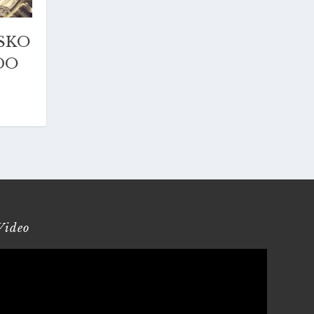
SKO
DO
Video
Reproduktor
videozapisa