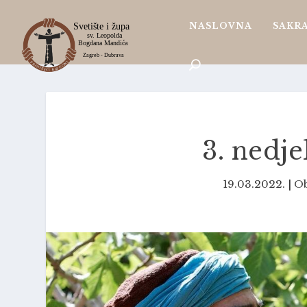
NASLOVNA
SAKR
3. nedje
19.03.2022.
|
Ob