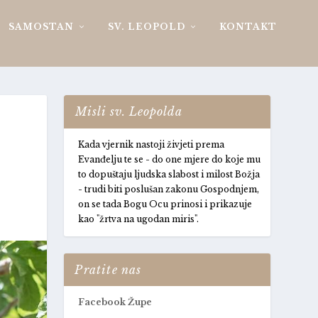
SAMOSTAN
SV. LEOPOLD
KONTAKT
Misli sv. Leopolda
Kada vjernik nastoji živjeti prema
Evanđelju te se - do one mjere do koje mu
to dopuštaju ljudska slabost i milost Božja
- trudi biti poslušan zakonu Gospodnjem,
on se tada Bogu Ocu prinosi i prikazuje
kao "žrtva na ugodan miris".
Pratite nas
Facebook Župe