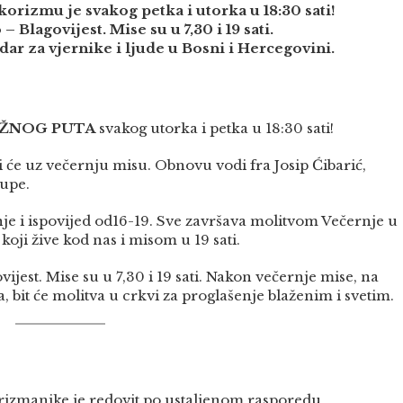
orizmu je svakog petka i utorka u 18:30 sati!
Blagovijest. Mise su u 7,30 i 19 sati.
dar za vjernike i ljude u Bosni i Hercegovini.
IŽNOG PUTA
svakog utorka i petka u 18:30 sati!
e uz večernju misu. Obnovu vodi fra Josip Ćibarić,
župe.
e i ispovijed od16-19. Sve završava molitvom Večernje u
koji žive kod nas i misom u 19 sati.
est. Mise su u 7,30 i 19 sati. Nakon večernje mise, na
, bit će molitva u crkvi za proglašenje blaženim i svetim.
rizmanike je redovit po ustaljenom rasporedu.