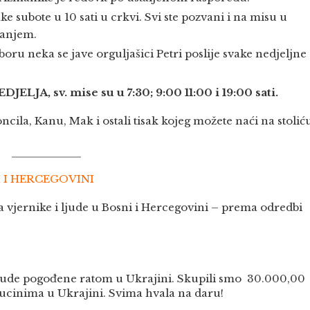
ke subote u 10 sati u crkvi. Svi ste pozvani i na misu u
evanjem.
ru neka se jave orguljašici Petri poslije svake nedjeljne
LJA, sv. mise su u 7:30; 9:00 11:00 i 19:00 sati.
ila, Kanu, Mak i ostali tisak kojeg možete naći na stolić
 I HERCEGOVINI
a vjernike i ljude u Bosni i Hercegovini – prema odredbi
a ljude pogođene ratom u Ukrajini. Skupili smo 30.000,00
apucinima u Ukrajini. Svima hvala na daru!