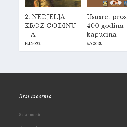
2. NEDJELJA
Ususret pros
KROZ GODINU
400 godina
– A
kapucina
14.1.2023.
8.5.2018.
Brzi izbornik
Sakramenti