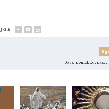
JELI:
Slj
Sat je pomaknut napri