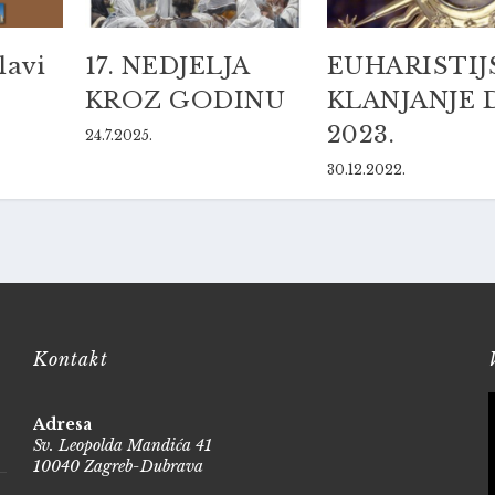
lavi
17. NEDJELJA
EUHARISTIJ
KROZ GODINU
KLANJANJE 
2023.
24.7.2025.
30.12.2022.
Kontakt
Adresa
Sv. Leopolda Mandića 41
10040 Zagreb-Dubrava