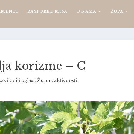
AMENTI
RASPORED MISA
O NAMA
ŽUPA
lja korizme – C
avijesti i oglasi
,
Župne aktivnosti