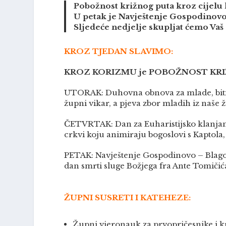
Pobožnost križnog puta kroz cijelu k
U petak je Navještenje Gospodinovo – 
Sljedeće nedjelje skupljat ćemo Vaš 
KROZ TJEDAN SLAVIMO:
KROZ KORIZMU je POBOŽNOST KR
UTORAK: Duhovna obnova za mlade, biti ć
župni vikar, a pjeva zbor mladih iz naše 
ČETVRTAK: Dan za Euharistijsko klanjanj
crkvi koju animiraju bogoslovi s Kaptola, 
PETAK: Navještenje Gospodinovo – Blagovij
dan smrti sluge Božjega fra Ante Tomičića
ŽUPNI SUSRETI I KATEHEZE:
Župni vjeronauk za prvopričesnike i k