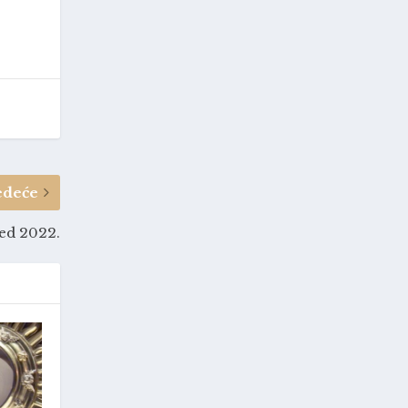
edeće
jed 2022.