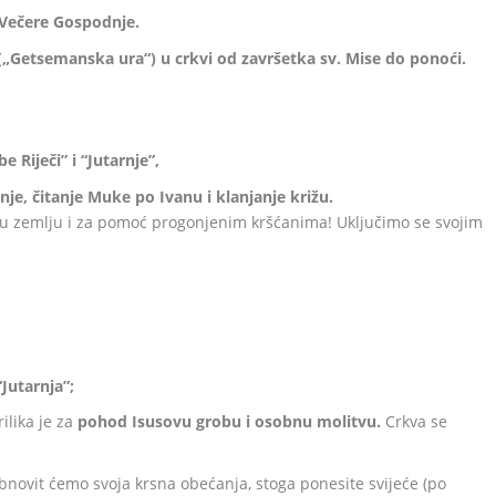
Večere Gospodnje.
(„Getsemanska ura“) u crkvi od završetka sv. Mise do ponoći.
e Riječi” i “Jutarnje”,
e, čitanje Muke po Ivanu i klanjanje križu.
tu zemlju i za pomoć progonjenim kršćanima! Uključimo se svojim
“Jutarnja”;
ilika je za
pohod Isusovu grobu
i osobnu molitvu.
Crkva se
novit ćemo svoja krsna obećanja, stoga ponesite svijeće (po