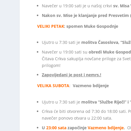
Navečer u 19:00 sati je u našoj crkvi
sv.
Misa 
Nakon sv. Mise je klanjanje pred Presvetim 
VELIKI PETAK
:
spomen Muke Gospodnje
Ujutro u 7:30 sati je
molitva Časoslova, “Služb
Navečer u 19:00 sati su
obredi Muke Gospodnj
Čitava Crkva sakuplja novčane priloge za Sve
prilogom!
Zapovijedani je post i nemrs.!
VELIKA SUBOTA
:
Vazmeno bdijenje
Ujutro u 7:30 sati je
molitva “Službe Riječi” i 
Crkva će biti otvorena od 7:30 do 18:00 sati. Pr
navečer ponovo otvara u 22:00 sata.
U
23:00 sata
započinje
Vazmeno bdijenje
.
Ob