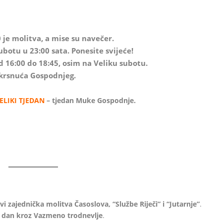
0 je molitva, a mise su navečer.
botu u 23:00 sata. Ponesite svijeće!
od 16:00 do 18:45, osim na Veliku subotu.
skrsnuća Gospodnjeg.
LIKI TJEDAN
– tjedan Muke Gospodnje.
kvi zajednička molitva Časoslova, “Službe Riječi” i “Jutarnje”
.
i dan kroz Vazmeno trodnevlje
.