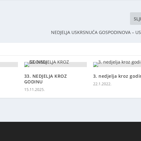
SL
NEDJELJA USKRSNUĆA GOSPODINOVA – US
33. NEDJELJA KROZ
3. nedjelja kroz godi
GODINU
22.1.2022.
15.11.2025.