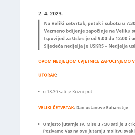
2. 4. 2023.
Na Veliki četvrtak, petak i subotu u 7:3
Vazmeno bdijenje započinje na Veliku su
Ispovijed za Uskrs je od 9:00 do 12:00 i 
Sljedeća nedjelja je USKRS – Nedjelja u
OVOM NEDJELJOM CVJETNICE ZAPOČINJEMO VE
UTORAK
:
u 18:30 sati je Križni put
VELIKI ČETVRTAK
:
Dan ustanove Euharistije
Umjesto jutarnje sv. Mise
u 7:30 sati je u cr
Pozivamo Vas na ovu jutarnju molitvu svak