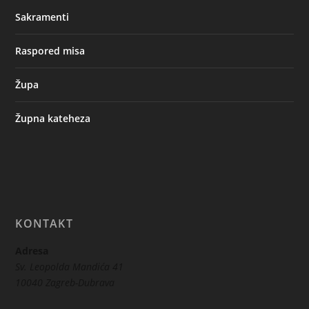
Sakramenti
Raspored misa
Župa
Župna kateheza
KONTAKT
Adresa
Sv. Leopolda Mandića 41
10040 Zagreb-Dubrava