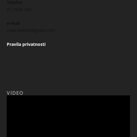
Telefon
01 2958 200
e-mail
zupa.leopold@gmail.com
Pravila privatnosti
VIDEO
Reproduktor
videozapisa