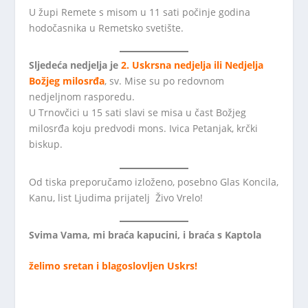
U župi Remete s misom u 11 sati počinje godina
hodočasnika u Remetsko svetište.
Sljedeća nedjelja je
2. Uskrsna nedjelja ili Nedjelja
Božjeg milosrđa
, sv. Mise su po redovnom
nedjeljnom rasporedu.
U Trnovčici u 15 sati slavi se misa u čast Božjeg
milosrđa koju predvodi mons. Ivica Petanjak, krčki
biskup.
Od tiska preporučamo izloženo, posebno Glas Koncila,
Kanu, list Ljudima prijatelj Živo Vrelo!
Svima Vama, mi braća kapucini, i braća s Kaptola
želimo sretan i blagoslovljen Uskrs!