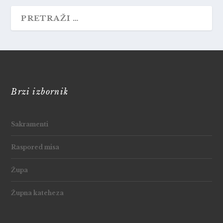
Brzi izbornik
Sakramenti
Raspored misa
Župa
Župna kateheza