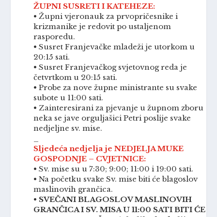
ŽUPNI SUSRETI I KATEHEZE:
• Župni vjeronauk za prvopričesnike i
krizmanike je redovit po ustaljenom
rasporedu.
• Susret Franjevačke mladeži je utorkom u
20:15 sati.
• Susret Franjevačkog svjetovnog reda je
četvrtkom u 20:15 sati.
• Probe za nove župne ministrante su svake
subote u 11:00 sati.
• Zainteresirani za pjevanje u župnom zboru
neka se jave orguljašici Petri poslije svake
nedjeljne sv. mise.
_
Sljedeća nedjelja je NEDJELJA MUKE
GOSPODNJE – CVJETNICE:
• Sv. mise su u 7:30; 9:00; 11:00 i 19:00 sati.
• Na početku svake Sv. mise biti će blagoslov
maslinovih grančica.
•
SVEČANI BLAGOSLOV MASLINOVIH
GRANČICA I SV. MISA U 11:00 SATI BITI ĆE