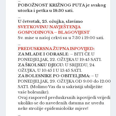
POBOŽNOST KRIŽNOG PUTA je svakog
utorka i petka u 18:30 sati.
_
U četvrtak, 25. ožujka, slavimo
SVETKOVINU NAVJEŠTENJA
GOSPODINOVA – BLAGOVIJEST
Sv. mise u našoj crkvi su u 7:30 i 19:00 sati.
_
PREDUSKRSNA ŽUPNA ISPOVIJED:
ZA MLADE I ODRASLE
: – BITI ĆE U
PONEDJELJAK, 22. OŽUJKA U 19:45 SATI.
ZA ŠKOLSKU DJECU:
U SRIJEDU, 24.
OŽUJKA, U 10:45 I U 15:45 SATI.
ZA BOLESNIKE PO OBITELJIMA:
– U
PONEDJELJAK, 29. OŽUJKA OD 9:00 do 12:00
SATI. (Molimo Vas da u sakristiji ubilježite
vaše bolesnike).
Ovaj raspored preduskrsnih ispovijedi vrijedi
ukoliko se do navedenih datuma ne uvedu
neke strožije epidemiološke mjere!
_