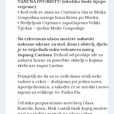
VANI NA DVORIŠTU (ukoliko bude lijepo
vrijeme).
• Kod svih sv. misa na Cvjetnicu čita se Muka
Gospodina našega Isusa Krista po Marku.
• Nedjeljom Cvjetnice započinjemo Veliki
Tjedan – tjedan Muke Gospodnje
_
Na crkvenom ulazu možete nabaviti
uskrsne ukrase za stol, dom i obitelj, djelo
je to vrijednih ruku volontera našeg
župnog Caritasa
. Prihod od prodaje ide za
nabavu hrane za potrebite obitelji o kojima
skrbi naš župni Caritas.
_
Primjetili ste da su se ovih dana vršili neki
radovi u crkvi – dodajemo još jednu novu
ispovijedaonicu, a također će se urediti i novo
mjesto za relikvije Sv. Padra Pia.
_
Od tiska preporučamo novi broj Glasa
Koncila, Kanu, Mak i ostali tisak kojeg možete
naći na stoliću za tisak na ulazu crkve.