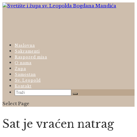
Naslovna
Sakramenti
Raspored misa
O nama
Župa
Samostan
Sv. Leopold
Kontakt
Select Page
Sat je vraćen natrag