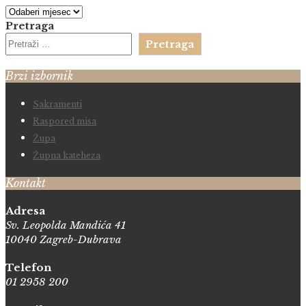
Arhiva
Pretraga
Pretraga
Brzi izbornik
Sakramenti
Raspored misa
Župa
Župna kateheza
Kontakt
Adresa
Sv. Leopolda Mandića 41
10040 Zagreb-Dubrava
Telefon
01 2958 200