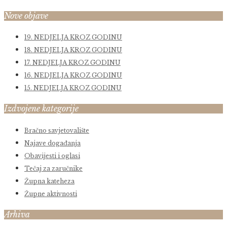
Nove objave
19. NEDJELJA KROZ GODINU
18. NEDJELJA KROZ GODINU
17. NEDJELJA KROZ GODINU
16. NEDJELJA KROZ GODINU
15. NEDJELJA KROZ GODINU
Izdvojene kategorije
Bračno savjetovalište
Najave događanja
Obavijesti i oglasi
Tečaj za zaručnike
Župna kateheza
Župne aktivnosti
Arhiva