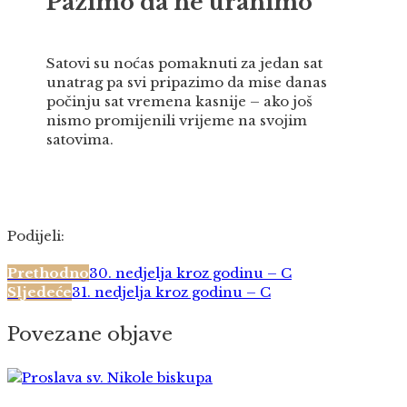
Pazimo da ne uranimo
Satovi su noćas pomaknuti za jedan sat
unatrag pa svi pripazimo da mise danas
počinju sat vremena kasnije – ako još
nismo promijenili vrijeme na svojim
satovima.
Podijeli:
Prethodno
30. nedjelja kroz godinu – C
Sljedeće
31. nedjelja kroz godinu – C
Povezane objave