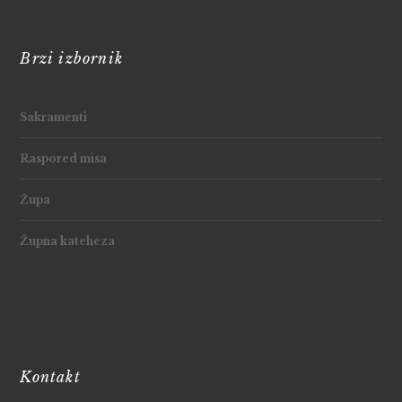
Brzi izbornik
Sakramenti
Raspored misa
Župa
Župna kateheza
Kontakt