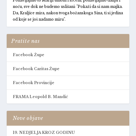
Ponavljajmo to Mariji umom i srcem; ponavljajmo danju i
noću, sve dok ne budemo uslišani: "Pokaži da si nam majka.
Da, Kraljice mira, nakon tvoga božanskoga Sina, ti si jedina
od koje se još nadamo miru".
Pratite nas
Facebook Župe
Facebook Caritas Župe
Facebook Provincije
FRAMA Leopold B. Mandić
Nove objave
19. NEDJELJA KROZ GODINU