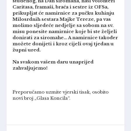
studenog, na Dan siromaha, naši volonteri
Caritasa, framaši, braća i sestre iz OFSa,
prikupljat će namirnice za pučku kuhinju
Milosrdnih sestara Majke Tereze, pa vas
molimo sljedeće nedjelje sa sobom na sv.
misu ponesite namirnice koje bi ste željeli
donirati za siromahe… A namirnice također
možete donijeti i kroz cijeli ovaj tjedan u
župni ured.
Na svakom vašem daru unaprijed
zahvaljujemo!
Preporučamo uzmite vjerski tisak, osobito
novi broj „Glasa Koncila“.