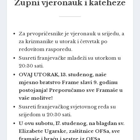
Župni vjeronauk i kateheze
Za prvopričesnike je vjeronauk u srijedu, a
za krizmanike u utorak i četvrtak po
redovitom rasporedu.
Susreti franjevačke mladeži su utorkom u
20:30 sati.
OVAJ UTORAK, 13. studenog, naše
mjesno bratstvo Frame slavi 9. godinu
postojanja! Preporučamo sve Framaše u
vaše molitve!
Susreti franjevačkog svjetovnog reda su
srijedom u 20:30 sati.
U ovu subotu, 17. studenog, na blagdan sv.
Elizabete Ugarske, zaštitnice OFSa, sve
framaše i braću i sestre iz OFSa