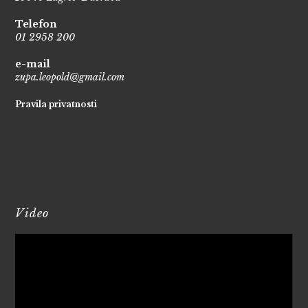
Telefon
01 2958 200
e-mail
zupa.leopold@gmail.com
Pravila privatnosti
Video
Reproduktor
videozapisa