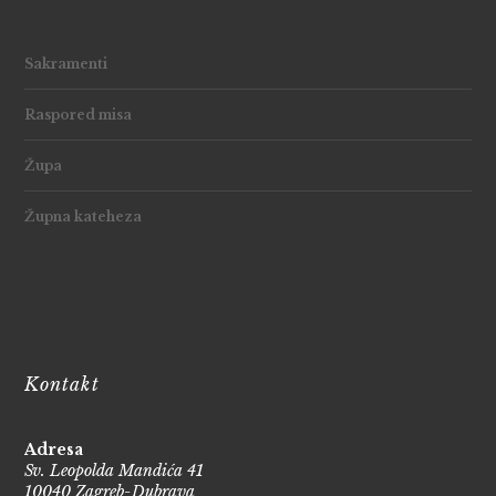
Sakramenti
Raspored misa
Župa
Župna kateheza
Kontakt
Adresa
Sv. Leopolda Mandića 41
10040 Zagreb-Dubrava