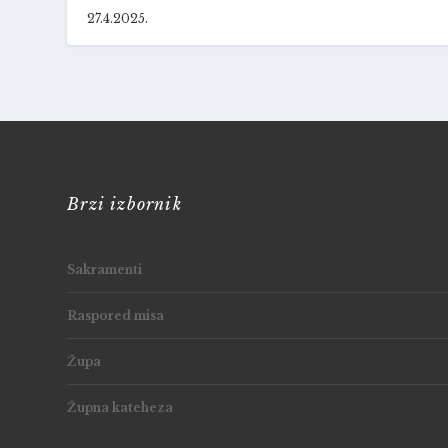
27.4.2025.
Brzi izbornik
Sakramenti
Raspored misa
Župa
Župna kateheza