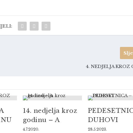
JELI:
Slj
4. NEDJELJA KROZ
A
14. nedjelja kroz
PEDESETNIC
INU
godinu – A
DUHOVI
4.7.2020.
28.5.2023.