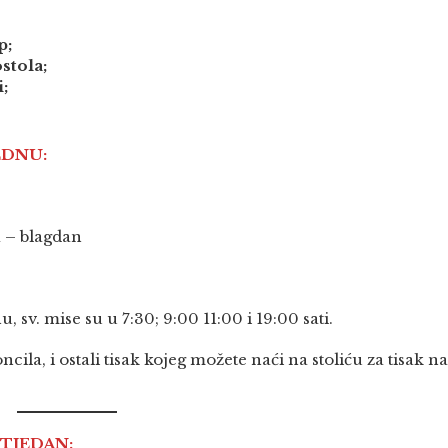
p;
stola;
i;
EDNU:
 – blagdan
, sv. mise su u 7:30; 9:00 11:00 i 19:00 sati.
la, i ostali tisak kojeg možete naći na stoliću za tisak n
TJEDAN: