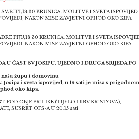
SV.RITI,18:30 KRUNICA, MOLITVE I SVETA ISPOVIJED
POVIJEDI, NAKON MISE ZAVJETNI OPHOD OKO KIPA
DRE PIJU,18:30 KRUNICA, MOLITVE I SVETA ISPOVIJE
POVIJEDI, NAKON MISE ZAVJETNI OPHOD OKO KIPA
DA U ČAST SV.JOSIPU, UJEDNO I DRUGA SRIJEDA PO
i, našu župu i domovinu
. Josipa i sveta ispovijed, u 19 sati je misa s prigodno
ophod oko kipa.
ST POD OBJE PRILIKE (TIJELO I KRV KRISTOVA),
TI, SUSRET OFS-A U 20:15 sati