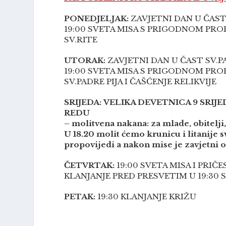
PONEDJELJAK:
ZAVJETNI DAN U ČAST 
19:00 SVETA MISA S PRIGODNOM PRO
SV.RITE
UTORAK:
ZAVJETNI DAN U ČAST SV.PA
19:00 SVETA MISA S PRIGODNOM PRO
SV.PADRE PIJA I ČAŠĆENJE RELIKVIJE
SRIJEDA:
VELIKA DEVETNICA 9 SRIJE
REDU
–
molitvena nakana: za mlade, obitelj
U 18.20 molit ćemo krunicu i litanije sv
propovijedi a nakon mise je zavjetni 
ČETVRTAK:
19:00 SVETA MISA I PRIČE
KLANJANJE PRED PRESVETIM U 19:30 SA
PETAK:
19:30 KLANJANJE KRIŽU