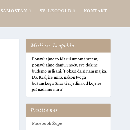
SAMOSTAN
SV. LEOPOLD
KONTAKT
Misli sv. Leopolda
Ponavljajmo to Mariji umom i srcem;
ponavljajmo danju i noću, sve dok ne
budemo uslišani: "Pokaži da si nam majka.
Da, Kraljice mira, nakon tvoga
božanskoga Sina, ti si jedina od koje se
još nadamo miru".
Pratite nas
Facebook Župe