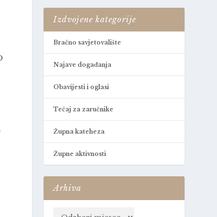
Izdvojene kategorije
Bračno savjetovalište
D
Najave događanja
Obavijesti i oglasi
Tečaj za zaručnike
m
Župna kateheza
Župne aktivnosti
Arhiva