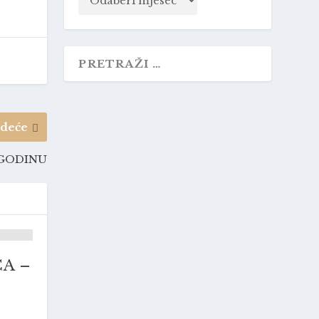
edeće
 GODINU
A –