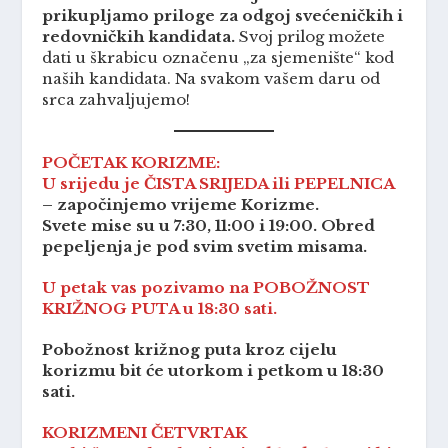
prikupljamo priloge za odgoj svećeničkih i
redovničkih kandidata.
Svoj prilog možete
dati u škrabicu označenu „za sjemenište“ kod
naših kandidata. Na svakom vašem daru od
srca zahvaljujemo!
POČETAK KORIZME:
U srijedu je ČISTA SRIJEDA ili PEPELNICA
– započinjemo vrijeme Korizme.
Svete mise su u 7:30, 11:00 i 19:00. Obred
pepeljenja je pod svim svetim misama.
U petak vas pozivamo na POBOŽNOST
KRIŽNOG PUTA u 18:30 sati.
Pobožnost križnog puta kroz cijelu
korizmu bit će utorkom i petkom u 18:30
sati.
KORIZMENI ČETVRTAK