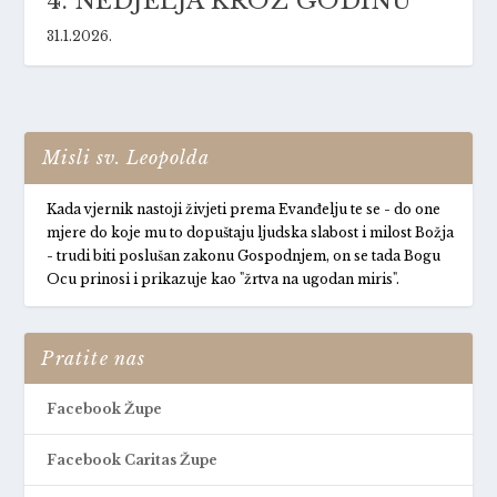
4. NEDJELJA KROZ GODINU
31.1.2026.
Misli sv. Leopolda
Kada vjernik nastoji živjeti prema Evanđelju te se - do one
mjere do koje mu to dopuštaju ljudska slabost i milost Božja
- trudi biti poslušan zakonu Gospodnjem, on se tada Bogu
Ocu prinosi i prikazuje kao "žrtva na ugodan miris".
Pratite nas
Facebook Župe
Facebook Caritas Župe