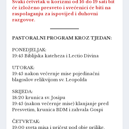
Svaki četvrtak u korizmi od 16 do 19 sati bit
će izloženo presveto i svećenici će biti na
raspolaganju za ispovijed i duhovni
razgovor.
PASTORALNI PROGRAM KROZ TJEDAN:
PONEDJELJAK:
19:45 Biblijska kateheza i Lectio Divina
UTORAK:
19:45 nakon večernje mise pojedinačni
blagoslov relikvijom sv. Leopolda
SRIJEDA:
18:20 krunica sv. Josipu
19:45 (nakon večernje mise) klanjanje pred
Presvetim, krunica BDM i zahvala Gospi
ČETVRTAK:
19:00 sveta misa i pričest pod obje prilike,