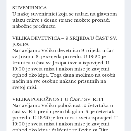
SUVENIRNICA
U našoj suvenirnici koja se nalazi na glavnom
ulazu crkve s desne strane možete pronaći
nabožne predmete.
VELIKA DEVETNICA – 9 SRIJEDA U ČAST SV.
JOSIPA
Nastavljamo Veliku devetnicu 9 srijeda u čast
sv. Josipu. 8. je srijeda po redu. U 18:20 je
krunica u čast sv. Josipa i sveta ispovijed. U
19:00 je sveta misa i nakon mise je zavjetni
ophod oko kipa. Toga dana molimo na osobit
način na sve osobne nakane prisutnih na
svetoj misi.
VELIKA POBOŽNOST U ČAST SV. RITI
Nastavljamo Veliku pobožnost 15 četvrtaka u
čast sv. Riti pred njezin blagdan. 5. je četvrtak
po redu. U 18:20 je krunica i sveta ispovijed. U
19:00 je sveta misa i nakon mise je zavjetni
ophod oko kipa i čašćenje relikvije sv. Rite.