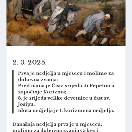
2. 3. 2025.
Prva je nedjelja u mjesecu i molimo za
duhovna zvanja;
Pred nama je Čista srijeda ili Pepelnica –
započinje Korizma;
8. je srijeda velike devetnice u čast sv.
Josipu;
Iduća nedjelja je 1. korizmena nedjelja.
Današnja nedjelja prva je u mjesecu,
molimo za duhovna zvanja Crkve i