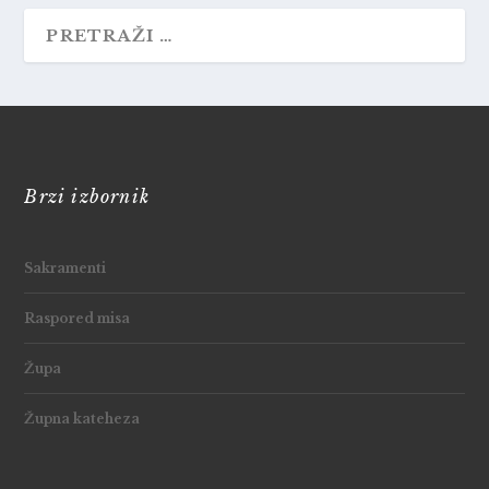
Brzi izbornik
Sakramenti
Raspored misa
Župa
Župna kateheza