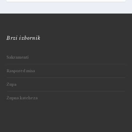
Brzi izbornik
Sakramenti
Raspored misa
Župa
Župna kateheza