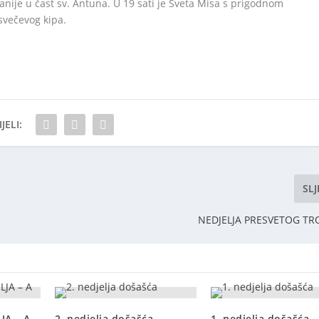
tanije u čast sv. Antuna. U 19 sati je Sveta Misa s prigodnom
svečevog kipa.
JELI:
SL
NEDJELJA PRESVETOG TRO
JA – A
2. nedjelja došašća
1. nedjelja došašća