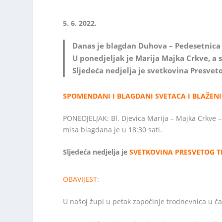
5. 6. 2022.
Danas je blagdan Duhova – Pedesetnica 
U ponedjeljak je Marija Majka Crkve, a sv
Sljedeća nedjelja je svetkovina Presveto
SPOMENDANI I BLAGDANI SVETACA I BLAŽEN
PONEDJELJAK: Bl. Djevica Marija – Majka Crkve – 
misa blagdana je u 18:30 sati.
Sljedeća nedjelja je
SVETKOVINA PRESVETOG T
OBAVIJEST:
U našoj župi u petak započinje trodnevnica u č