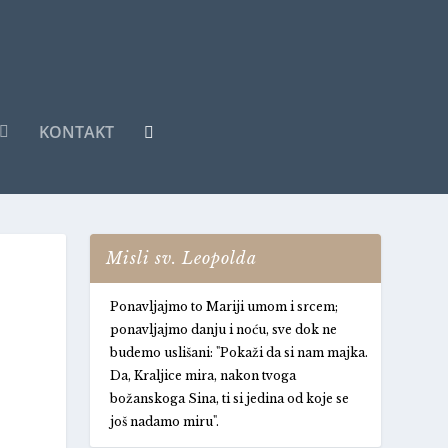
KONTAKT
Misli sv. Leopolda
Ponavljajmo to Mariji umom i srcem;
ponavljajmo danju i noću, sve dok ne
budemo uslišani: "Pokaži da si nam majka.
Da, Kraljice mira, nakon tvoga
božanskoga Sina, ti si jedina od koje se
još nadamo miru".