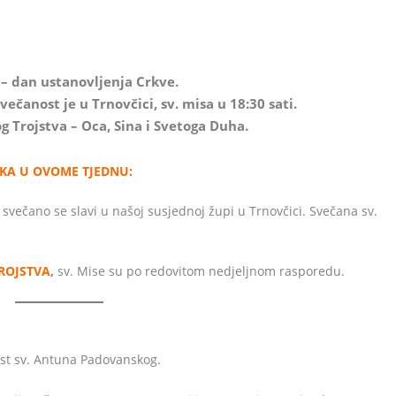
– dan ustanovljenja Crkve.
ečanost je u Trnovčici, sv. misa u 18:30 sati.
g Trojstva – Oca, Sina i Svetoga Duha.
IKA U OVOME TJEDNU:
svečano se slavi u našoj susjednoj župi u Trnovčici. Svečana sv.
ROJSTVA
,
sv. Mise su po redovitom nedjeljnom rasporedu.
ast sv. Antuna Padovanskog.