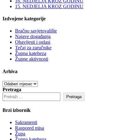
16. NEDJELJA KROZ GODINU
15. NEDJELJA KROZ GODINU
Izdvojene kategorije
Bračno savjetovalište
Najave događanja
Obavijesti i oglasi
Tečaj za zaručnike
Župna kateheza
Župne aktivnosti
Arhiva
Arhiva
Pretraga
Pretraga
Brzi izbornik
Sakramenti
Raspored misa
Župa
Župna kateheza