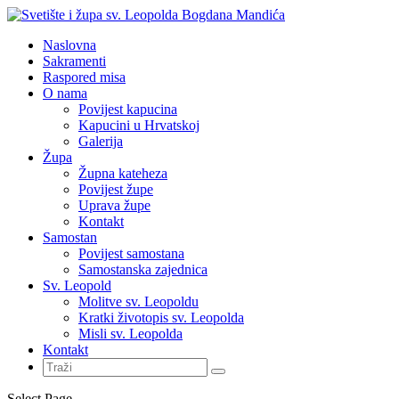
Naslovna
Sakramenti
Raspored misa
O nama
Povijest kapucina
Kapucini u Hrvatskoj
Galerija
Župa
Župna kateheza
Povijest župe
Uprava župe
Kontakt
Samostan
Povijest samostana
Samostanska zajednica
Sv. Leopold
Molitve sv. Leopoldu
Kratki životopis sv. Leopolda
Misli sv. Leopolda
Kontakt
Select Page