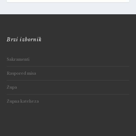
Brzi izbornik
Sakramenti
Raspored misa
Župa
Župna kateheza