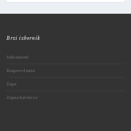
Brzi izbornik
Sakramenti
Raspored misa
Župa
Župna kateheza