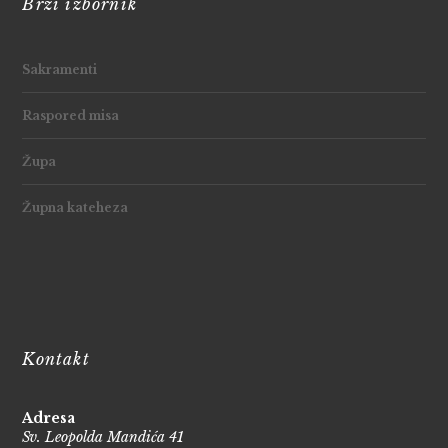
Brzi izbornik
Sakramenti
Raspored misa
Župa
Župna kateheza
Kontakt
Adresa
Sv. Leopolda Mandića 41