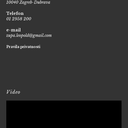
10040 Zagreb-Dubrava
Telefon
01 2958 200
e-mail
zupa.leopold@gmail.com
Pravila privatnosti
Video
Reproduktor
videozapisa