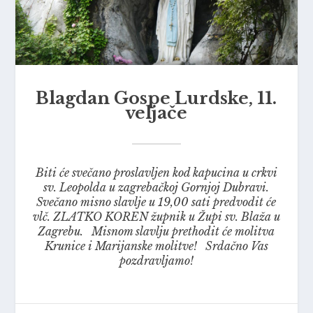
Blagdan Gospe Lurdske, 11.
veljače
Biti će svečano proslavljen kod kapucina u crkvi
sv. Leopolda u zagrebačkoj Gornjoj Dubravi.
Svečano misno slavlje u 19,00 sati predvodit će
vlč. ZLATKO KOREN župnik u Župi sv. Blaža u
Zagrebu. Misnom slavlju prethodit će molitva
Krunice i Marijanske molitve! Srdačno Vas
pozdravljamo!