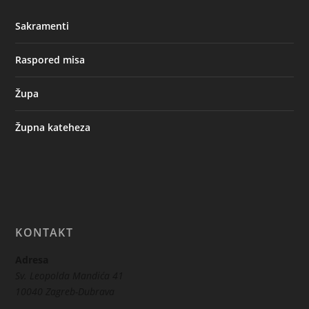
Sakramenti
Raspored misa
Župa
Župna kateheza
KONTAKT
Adresa
Sv. Leopolda Mandića 41
10040 Zagreb-Dubrava