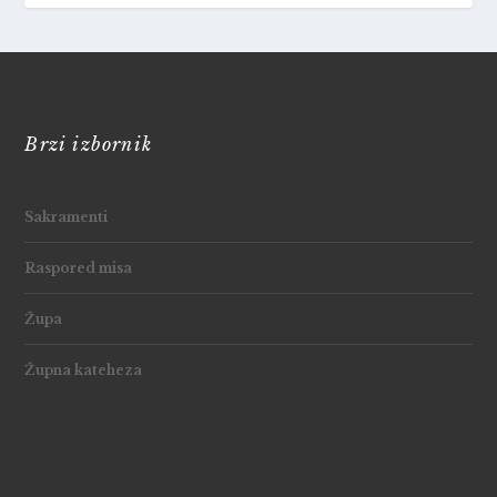
Brzi izbornik
Sakramenti
Raspored misa
Župa
Župna kateheza