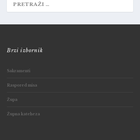
Brzi izbornik
Sakramenti
Raspored misa
Župa
Župna kateheza