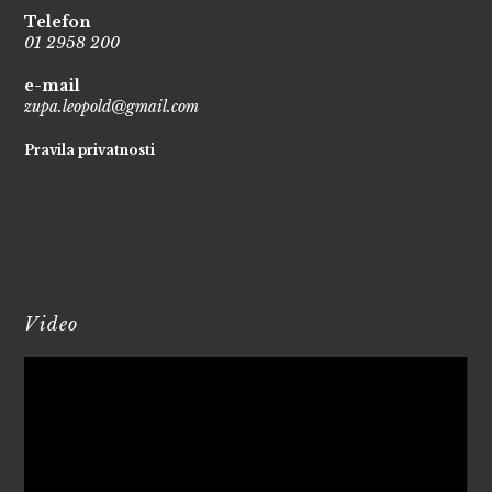
Telefon
01 2958 200
e-mail
zupa.leopold@gmail.com
Pravila privatnosti
Video
Reproduktor
videozapisa