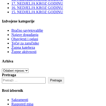
17. NEDJELJA KROZ GODINU
16. NEDJELJA KROZ GODINU
15. NEDJELJA KROZ GODINU
Izdvojene kategorije
Bračno savjetovalište
Najave događanja
Obavijesti i oglasi
Tečaj za zaručnike
Župna kateheza
Župne aktivnosti
Arhiva
Arhiva
Pretraga
Pretraga
Brzi izbornik
Sakramenti
Raspored misa