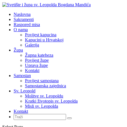
Naslovna
Sakramenti
Raspored misa
O nama
Povijest kapucina
Kapucini u Hrvatskoj
Galerija
Župa
Župna kateheza
Povijest župe
Uprava župe
Kontakt
Samostan
Povijest samostana
Samostanska zajednica
Sv. Leopold
Molitve sv. Leopoldu
Kratki životopis sv. Leopolda
Misli sv. Leopolda
Kontakt
Select Page