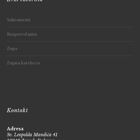
Sakramenti
Raspored misa
Župa
Župna kateheza
Kontakt
Adresa
Sv. Leopolda Mandića 41