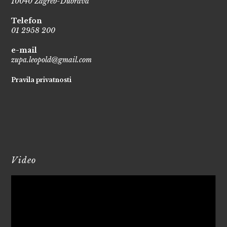
10040 Zagreb-Dubrava
Telefon
01 2958 200
e-mail
zupa.leopold@gmail.com
Pravila privatnosti
Video
Reproduktor
videozapisa