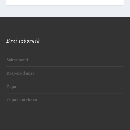
Brzi izbornik
Sakramenti
Raspored misa
Župa
Župna kateheza