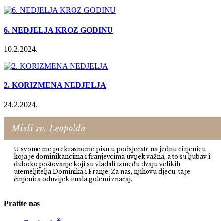
6. NEDJELJA KROZ GODINU
10.2.2024.
2. KORIZMENA NEDJELJA
24.2.2024.
Misli sv. Leopolda
U svome me prekrasnome pismu podsjećate na jednu činjenicu
koja je dominikancima i franjevcima uvijek važna, a to su ljubav i
duboko poštovanje koji su vladali između dvaju velikih
utemeljitelja Dominika i Franje. Za nas, njihovu djecu, ta je
činjenica oduvijek imala golemi značaj.
Pratite nas