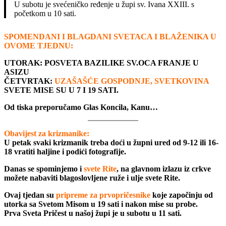
U subotu je svećeničko ređenje u župi sv. Ivana XXIII. s
početkom u 10 sati.
SPOMENDANI I BLAGDANI SVETACA I BLAŽENIKA U
OVOME TJEDNU:
UTORAK: POSVETA BAZILIKE SV.OCA FRANJE U
ASIZU
ČETVRTAK:
UZAŠAŠĆE GOSPODNJE, SVETKOVINA
SVETE MISE SU U 7 I 19 SATI.
Od tiska preporučamo Glas Koncila, Kanu…
Obavijest za krizmanike:
U petak svaki krizmanik treba doći u župni ured od 9-12 ili 16-
18 vratiti haljine i podići fotografije.
Danas se spominjemo i
svete Rite
, na glavnom izlazu iz crkve
možete nabaviti blagoslovljene ruže i ulje svete Rite.
Ovaj tjedan su
pripreme za prvopričesnike
koje započinju od
utorka sa Svetom Misom u 19 sati i nakon mise su probe.
Prva Sveta Pričest u našoj župi je u subotu u 11 sati.