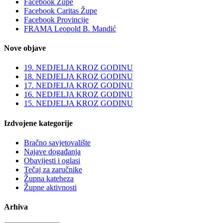
Facebook Župe
Facebook Caritas Župe
Facebook Provincije
FRAMA Leopold B. Mandić
Nove objave
19. NEDJELJA KROZ GODINU
18. NEDJELJA KROZ GODINU
17. NEDJELJA KROZ GODINU
16. NEDJELJA KROZ GODINU
15. NEDJELJA KROZ GODINU
Izdvojene kategorije
Bračno savjetovalište
Najave događanja
Obavijesti i oglasi
Tečaj za zaručnike
Župna kateheza
Župne aktivnosti
Arhiva