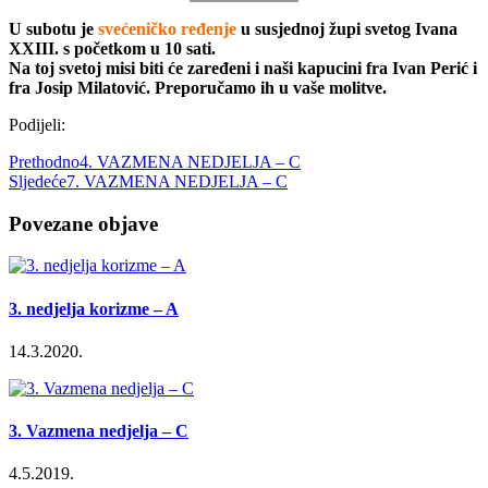
U subotu je
svećeničko ređenje
u susjednoj župi svetog Ivana
XXIII. s početkom u 10 sati.
Na toj svetoj misi biti će zaređeni i naši kapucini fra Ivan Perić i
fra Josip Milatović. Preporučamo ih u vaše molitve.
Podijeli:
Prethodno
4. VAZMENA NEDJELJA – C
Sljedeće
7. VAZMENA NEDJELJA – C
Povezane objave
3. nedjelja korizme – A
14.3.2020.
3. Vazmena nedjelja – C
4.5.2019.