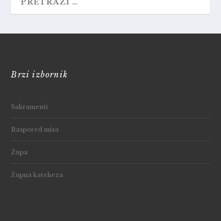
Brzi izbornik
Sakramenti
Raspored misa
Župa
Župna kateheza