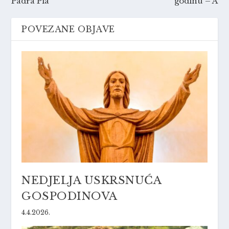
Padra Pia
godinu – A
POVEZANE OBJAVE
NEDJELJA USKRSNUĆA
GOSPODINOVA
4.4.2026.