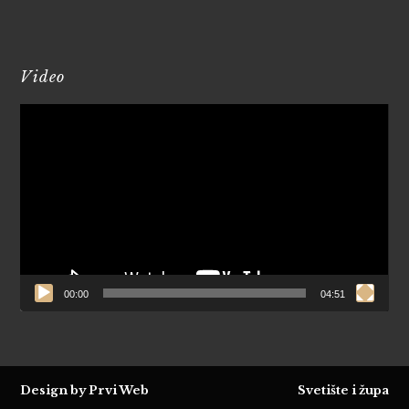
Video
Reproduktor
videozapisa
00:00
04:51
Design by Prvi Web
Svetište i župa