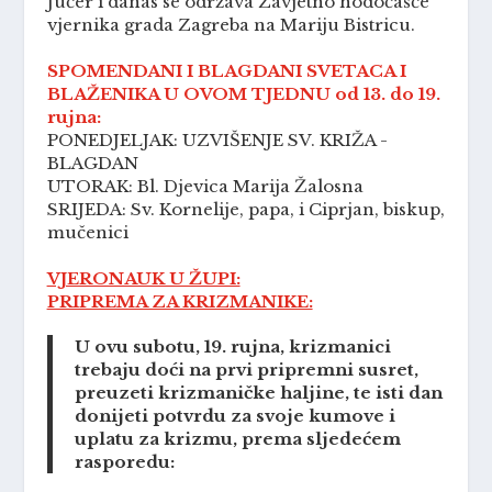
Jučer i danas se održava Zavjetno hodočašće
vjernika grada Zagreba na Mariju Bistricu.
SPOMENDANI I BLAGDANI SVETACA I
BLAŽENIKA U OVOM TJEDNU od 13. do 19.
rujna:
PONEDJELJAK: UZVIŠENJE SV. KRIŽA -
BLAGDAN
UTORAK: Bl. Djevica Marija Žalosna
SRIJEDA: Sv. Kornelije, papa, i Ciprjan, biskup,
mučenici
VJERONAUK U ŽUPI:
PRIPREMA ZA KRIZMANIKE:
U ovu subotu, 19. rujna, krizmanici
trebaju doći na prvi pripremni susret,
preuzeti krizmaničke haljine, te isti dan
donijeti potvrdu za svoje kumove i
uplatu za krizmu, prema sljedećem
rasporedu: