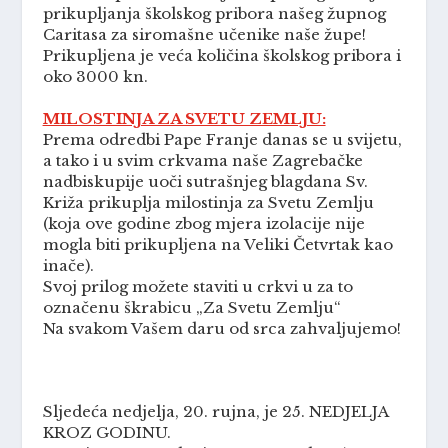
prikupljanja školskog pribora našeg župnog
Caritasa za siromašne učenike naše župe!
Prikupljena je veća količina školskog pribora i
oko 3000 kn.
MILOSTINJA ZA SVETU ZEMLJU:
Prema odredbi Pape Franje danas se u svijetu,
a tako i u svim crkvama naše Zagrebačke
nadbiskupije uoči sutrašnjeg blagdana Sv.
Križa prikuplja milostinja za Svetu Zemlju
(koja ove godine zbog mjera izolacije nije
mogla biti prikupljena na Veliki Četvrtak kao
inače).
Svoj prilog možete staviti u crkvi u za to
označenu škrabicu „Za Svetu Zemlju“
Na svakom Vašem daru od srca zahvaljujemo!
Sljedeća nedjelja, 20. rujna, je 25. NEDJELJA
KROZ GODINU.