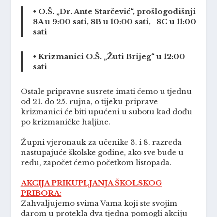
• O.Š. „Dr. Ante Starčević“, prošlogodišnji
8A u 9:00 sati, 8B u 10:00 sati, 8C u 11:00
sati
• Krizmanici O.Š. „Žuti Brijeg“ u 12:00
sati
Ostale pripravne susrete imati ćemo u tjednu
od 21. do 25. rujna, o tijeku priprave
krizmanici će biti upućeni u subotu kad dođu
po krizmaničke haljine.
Župni vjeronauk za učenike 3. i 8. razreda
nastupajuće školske godine, ako sve bude u
redu, započet ćemo početkom listopada.
AKCIJA PRIKUPLJANJA ŠKOLSKOG
PRIBORA:
Zahvaljujemo svima Vama koji ste svojim
darom u protekla dva tjedna pomogli akciju