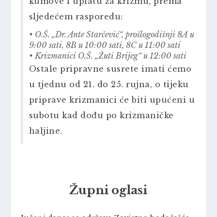
kumove i uplatu za krizmu, prema
sljedećem rasporedu:
• O.Š. „Dr. Ante Starčević“, prošlogodišnji 8A u
9:00 sati, 8B u 10:00 sati, 8C u 11:00 sati
• Krizmanici O.Š. „Žuti Brijeg“ u 12:00 sati
Ostale pripravne susrete imati ćemo
u tjednu od 21. do 25. rujna, o tijeku
priprave krizmanici će biti upućeni u
subotu kad dođu po krizmaničke
haljine.
Župni oglasi