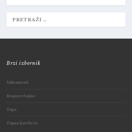
Brzi izbornik
Sakramenti
Raspored misa
Župa
Župna kateheza