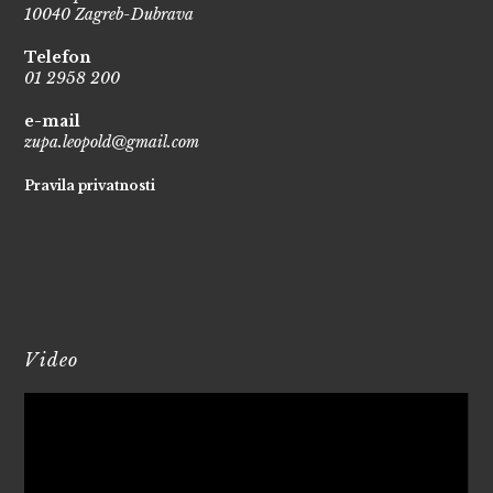
10040 Zagreb-Dubrava
Telefon
01 2958 200
e-mail
zupa.leopold@gmail.com
Pravila privatnosti
Video
Reproduktor
videozapisa