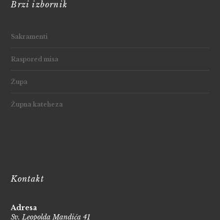
Brzi izbornik
Sakramenti
Raspored misa
Župa
Župna kateheza
Kontakt
Adresa
Sv. Leopolda Mandića 41