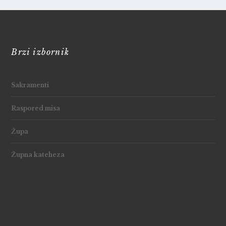
Brzi izbornik
Sakramenti
Raspored misa
Župa
Župna kateheza