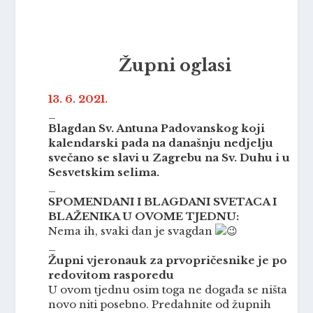
Župni oglasi
13. 6. 2021.
_
Blagdan Sv. Antuna Padovanskog koji
kalendarski pada na današnju nedjelju
svečano se slavi u Zagrebu na Sv. Duhu i u
Sesvetskim selima.
_
SPOMENDANI I BLAGDANI SVETACA I
BLAŽENIKA U OVOME TJEDNU:
Nema ih, svaki dan je svagdan
_
Župni vjeronauk za prvopričesnike je po
redovitom rasporedu
U ovom tjednu osim toga ne događa se ništa
novo niti posebno. Predahnite od župnih