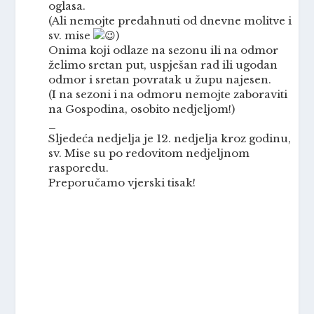
oglasa.
(Ali nemojte predahnuti od dnevne molitve i
sv. mise
)
Onima koji odlaze na sezonu ili na odmor
želimo sretan put, uspješan rad ili ugodan
odmor i sretan povratak u župu najesen.
(I na sezoni i na odmoru nemojte zaboraviti
na Gospodina, osobito nedjeljom!)
_
Sljedeća nedjelja je 12. nedjelja kroz godinu,
sv. Mise su po redovitom nedjeljnom
rasporedu.
Preporučamo vjerski tisak!