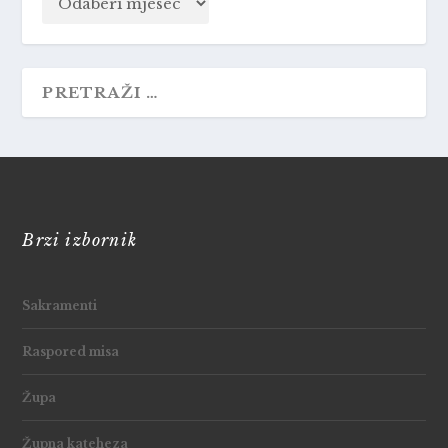
Brzi izbornik
Sakramenti
Raspored misa
Župa
Župna kateheza