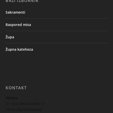
BRZI IZBORNIK
Sakramenti
Raspored misa
Župa
Župna kateheza
KONTAKT
Adresa
Sv. Leopolda Mandića 41
10040 Zagreb-Dubrava