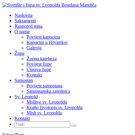
Naslovna
Sakramenti
Raspored misa
O nama
Povijest kapucina
Kapucini u Hrvatskoj
Galerija
Župa
Župna kateheza
Povijest župe
Uprava župe
Kontakt
Samostan
Povijest samostana
Samostanska zajednica
Sv. Leopold
Molitve sv. Leopoldu
Kratki životopis sv. Leopolda
Misli sv. Leopolda
Kontakt
Select Page