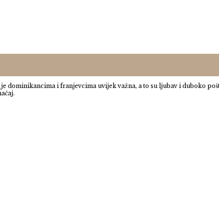
dominikancima i franjevcima uvijek važna, a to su ljubav i duboko pošto
načaj.