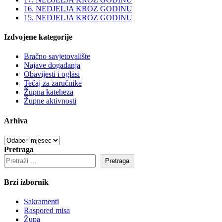
16. NEDJELJA KROZ GODINU
15. NEDJELJA KROZ GODINU
Izdvojene kategorije
Bračno savjetovalište
Najave događanja
Obavijesti i oglasi
Tečaj za zaručnike
Župna kateheza
Župne aktivnosti
Arhiva
Arhiva
Pretraga
Pretraga
Brzi izbornik
Sakramenti
Raspored misa
Župa