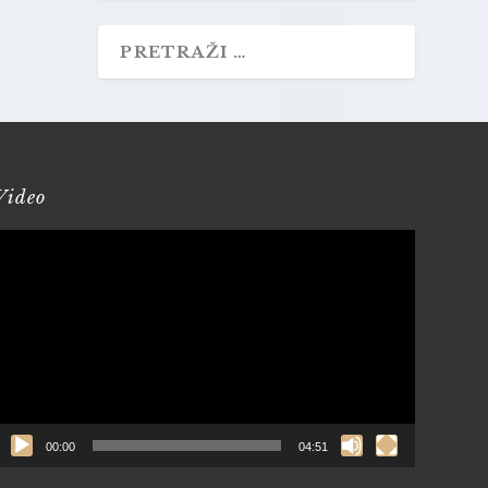
Video
Reproduktor
videozapisa
00:00
04:51