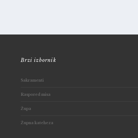
Brzi izbornik
Sakramenti
Raspored misa
Župa
Župna kateheza