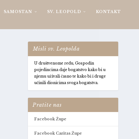
SAMOSTAN
SV. LEOPOLD
KONTAKT
Misli sv. Leopolda
U društvenome redu, Gospodin
pojedincima daje bogatstvo kako bi u
njemu uživali časno te kako bi i druge
učinili dionicima svoga bogatstva.
Pratite nas
Facebook Župe
Facebook Caritas Župe