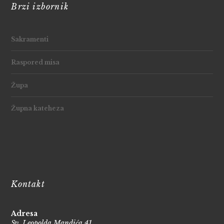
Brzi izbornik
Sakramenti
Raspored misa
Župa
Župna kateheza
Kontakt
Adresa
Sv. Leopolda Mandića 41