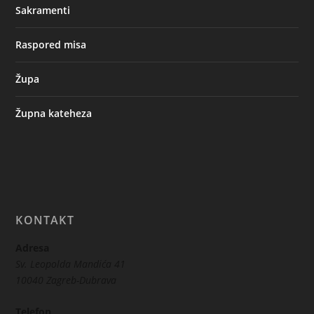
Sakramenti
Raspored misa
Župa
Župna kateheza
KONTAKT
Adresa
Sv. Leopolda Mandića 41
10040 Zagreb-Dubrava
Telefon