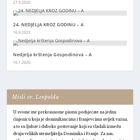
27.9.2020.
24. NEDJELJA KROZ GODINU – A
16.9.2023.
Nedjelja krštenja Gospodinova – A
10.1.2020.
Misli sv. Leopolda
U svome me prekrasnome pismu podsjećate na jednu
činjenicu koja je dominikancima i franjevcima uvijek važna,
a to su ljubav i duboko poštovanje koji su vladali između
dvaju velikih utemeljitelja Dominika i Franje. Za nas,