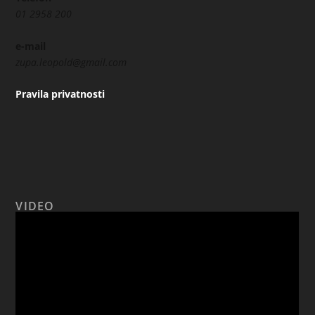
01 2958 200
e-mail
zupa.leopold@gmail.com
Pravila privatnosti
VIDEO
Reproduktor
videozapisa