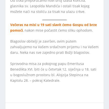
Od tiska preporučamo novi broj Glasa Koncila,
glasnika sv. Leopolda Mandića i ostali tisak kojeg
možete naći na stoliću za tisak na ulazu crkve.
Večeras na misi u 19 sati slavit ćemo Gospu od brze
pomoći
, nakon mise počastit ćemo sliku ophodom.
Blagoslov obitelji je završen, ovim putem
zahvaljujemo na Vašem srdačnom prijemu i na Vašem
daru. Neka nas sve zajedno prati Božji blagoslov.
Sprovodna misa za pokojnog papu Emeritusa
Benedikta XVI. biti će u četvrtak 12. siječnja u 18. sati
u bogoslužnom prostoru bl. Alojzija Stepinca na
Kaptolu 28. – pokraj Katedrale.