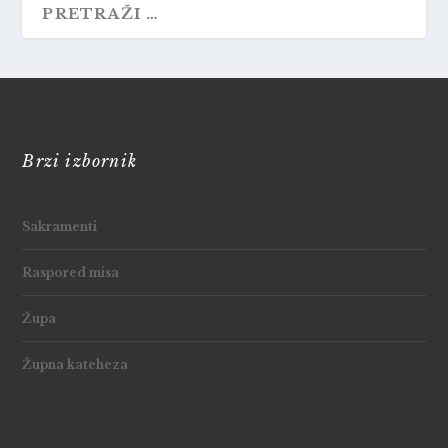
Brzi izbornik
Sakramenti
Raspored misa
Župa
Župna kateheza