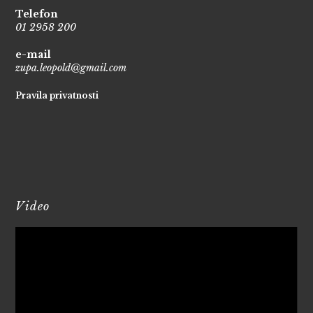
Telefon
01 2958 200
e-mail
zupa.leopold@gmail.com
Pravila privatnosti
Video
Reproduktor
videozapisa