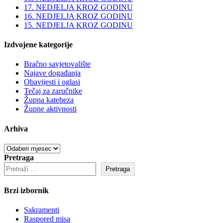
17. NEDJELJA KROZ GODINU
16. NEDJELJA KROZ GODINU
15. NEDJELJA KROZ GODINU
Izdvojene kategorije
Bračno savjetovalište
Najave događanja
Obavijesti i oglasi
Tečaj za zaručnike
Župna kateheza
Župne aktivnosti
Arhiva
Arhiva
Pretraga
Pretraga
Brzi izbornik
Sakramenti
Raspored misa