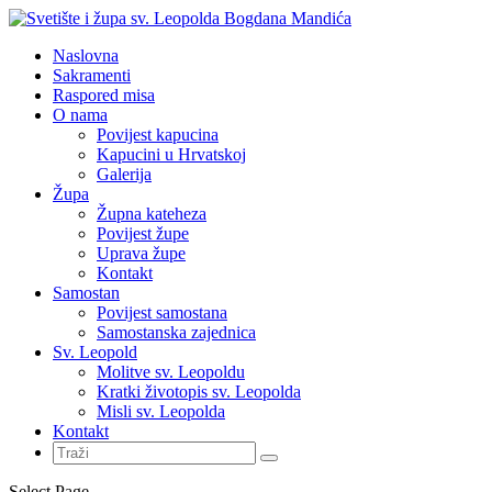
Naslovna
Sakramenti
Raspored misa
O nama
Povijest kapucina
Kapucini u Hrvatskoj
Galerija
Župa
Župna kateheza
Povijest župe
Uprava župe
Kontakt
Samostan
Povijest samostana
Samostanska zajednica
Sv. Leopold
Molitve sv. Leopoldu
Kratki životopis sv. Leopolda
Misli sv. Leopolda
Kontakt
Select Page