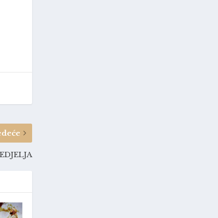
edeće
EDJELJA