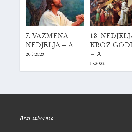
7. VAZMENA
13. NEDJELJ
NEDJELJA – A
KROZ GOD
– A
20.5.2023.
1.7.2023.
Brzi izbornik