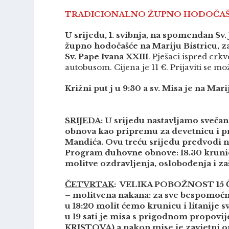
TRADICIONALNO ŽUPNO HODOČAŠĆE
U srijedu, 1. svibnja, na spomendan Sv
župno hodočašće na Mariju Bistricu, z
Sv. Pape Ivana XXIII
. Pješaci ispred crkv
autobusom. Cijena je 11 €. Prijaviti se mo
Križni put j u 9:30 a sv. Misa je na Mari
SRIJEDA
: U srijedu nastavljamo svečan
obnova kao pripremu za devetnicu i p
Mandića. Ovu treću srijedu predvodi 
Program duhovne obnove: 18.30 krunica i
molitve ozdravljenja, oslobođenja i zaš
ČETVRTAK
: VELIKA POBOŽNOST 15 Č
– molitvena nakana: za sve bespomoćne
u 18:20 molit ćemo krunicu i litanije sv.
u 19 sati je misa s prigodnom propovij
KRISTOVA) a nakon mise je zavjetni o