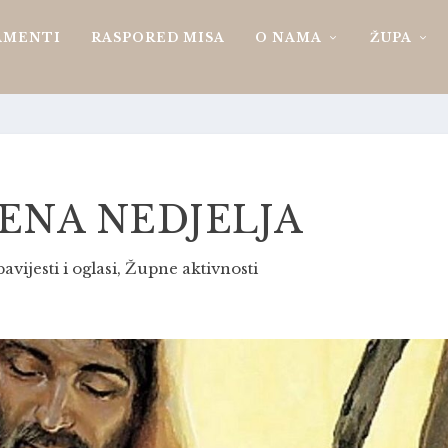
AMENTI
RASPORED MISA
O NAMA
ŽUPA
MENA NEDJELJA
avijesti i oglasi
,
Župne aktivnosti