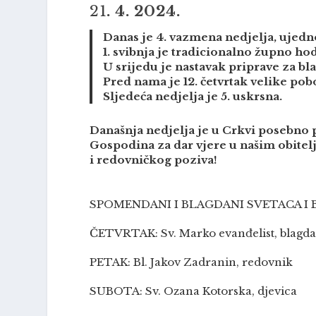
21
. 4. 2024.
Danas je 4. vazmena nedjelja, ujedno
1. svibnja je tradicionalno župno ho
U srijedu je nastavak priprave za bl
Pred nama je 12. četvrtak velike pobož
Sljedeća nedjelja je 5. uskrsna.
Današnja nedjelja je u Crkvi posebno
Gospodina za dar vjere u našim obitel
i redovničkog poziva!
SPOMENDANI I BLAGDANI SVETACA I
ČETVRTAK: Sv. Marko evanđelist, blagd
PETAK: Bl. Jakov Zadranin, redovnik
SUBOTA: Sv. Ozana Kotorska, djevica