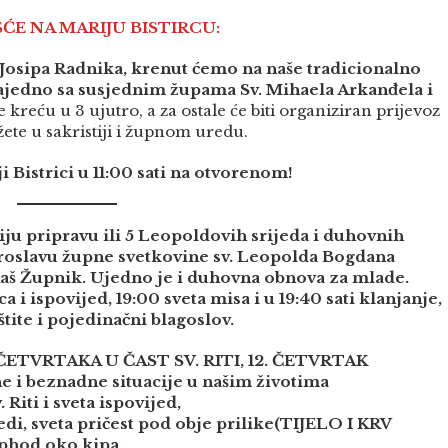
 NA MARIJU BISTIRCU:
. Josipa Radnika, krenut ćemo na naše tradicionalno
ajedno sa susjednim župama Sv. Mihaela Arkanđela i
e kreću u 3 ujutro, a za ostale će biti organiziran prijevoz
žete u sakristiji i župnom uredu.
ji Bistrici u 11:00 sati na otvorenom!
iju pripravu ili 5 Leopoldovih srijeda i duhovnih
roslavu župne svetkovine sv. Leopolda Bogdana
naš Župnik. Ujedno je i duhovna obnova za mlade.
 ispovijed, 19:00 sveta misa i u 19:40 sati klanjanje,
tite i pojedinačni blagoslov.
ETVRTAKA U ČAST SV. RITI, 12. ČETVRTAK
 i beznadne situacije u našim životima
 Riti i sveta ispovijed,
edi, sveta pričest pod obje prilike(TIJELO I KRV
phod oko kipa.