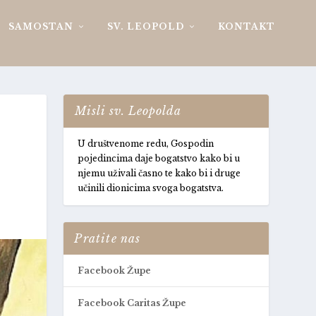
SAMOSTAN
SV. LEOPOLD
KONTAKT
Misli sv. Leopolda
U društvenome redu, Gospodin
pojedincima daje bogatstvo kako bi u
njemu uživali časno te kako bi i druge
učinili dionicima svoga bogatstva.
Pratite nas
Facebook Župe
Facebook Caritas Župe