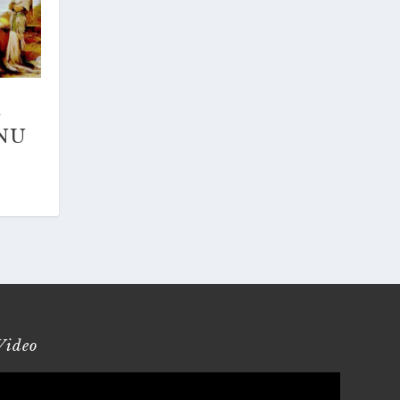
NU
Video
Reproduktor
videozapisa