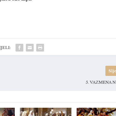
JELI:
Slj
5. VAZMENA N