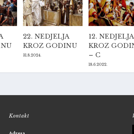
A
22. NEDJELJA
12. NEDJELJA
INU
KROZ GODINU
KROZ GODI
– C
31.8.2024.
18.6.2022.
Kontakt
Adresa