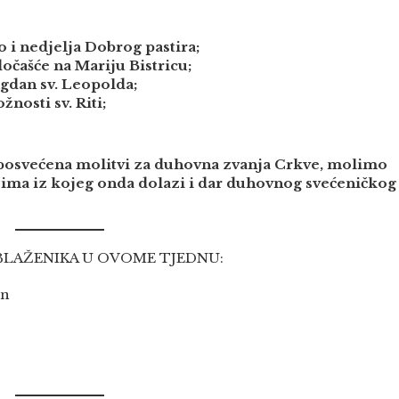
 i nedjelja Dobrog pastira;
dočašće na Mariju Bistricu;
agdan sv. Leopolda;
nosti sv. Riti;
 posvećena molitvi za duhovna zvanja Crkve, molimo
jima iz kojeg onda dolazi i dar duhovnog svećeničkog
 BLAŽENIKA U OVOME TJEDNU:
an