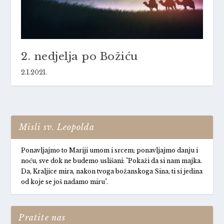
2. nedjelja po Božiću
2.1.2021.
Misli sv. Leopolda
Ponavljajmo to Mariji umom i srcem; ponavljajmo danju i
noću, sve dok ne budemo uslišani: "Pokaži da si nam majka.
Da, Kraljice mira, nakon tvoga božanskoga Sina, ti si jedina
od koje se još nadamo miru".
Pratite nas