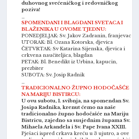
duhovnog svećeničkog i redovničkog
poziva!
_
SPOMENDANI I BLAGDANI SVETACA I
BLAŽENIKA U OVOME TJEDNU:
PONEDJELJAK: Sv. Jakov Zadranin, franjevac
UTORAK: Bl. Ozana Kotorska, djevica
ČETVRTAK: Sv Katarina Sijenska, djevica i
crkvena naučiteljica, blagdan
PETAK: Bl. Benedikt iz Urbina, kapucin,
prezbiter
SUBOTA: Sv. Josip Radnik
_
TRADICIONALNO ŽUPNO HODOČAŠĆE
NA MARIJU BISTIRCU:
U ovu subotu, 1. svibnja, na spomendan Sv.
Josipa Radnika, krenut ćemo na naše
tradicionalno župno hodočašće na Mariju
Bistricu, zajedno sa susjednim župama Sv.
Mihaela Arkanđela i Sv. Pape Ivana XXIII.
Pješaci ispred crkava kreću u 3 ujutro, a ove