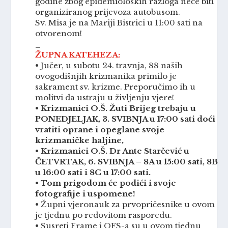
godine zbog epidemioloških razloga neće biti
organiziranog prijevoza autobusom.
Sv. Misa je na Mariji Bistrici u 11:00 sati na
otvorenom!
_
ŽUPNA KATEHEZA:
• Jučer, u subotu 24. travnja, 88 naših
ovogodišnjih krizmanika primilo je
sakrament sv. krizme. Preporučimo ih u
molitvi da ustraju u življenju vjere!
•
Krizmanici O.Š. Žuti Brijeg trebaju u
PONEDJELJAK, 3. SVIBNJA u 17:00 sati doći
vratiti oprane i opeglane svoje
krizmaničke haljine,
• Krizmanici O.Š. Dr Ante Starčević u
ČETVRTAK, 6. SVIBNJA – 8A u 15:00 sati, 8B
u 16:00 sati i 8C u 17:00 sati.
• Tom prigodom će podići i svoje
fotografije i uspomene!
• Župni vjeronauk za prvopričesnike u ovom
je tjednu po redovitom rasporedu.
• Susreti Frame i OFS-a su u ovom tjednu