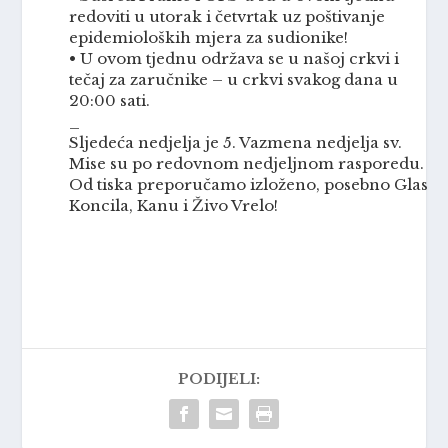
redoviti u utorak i četvrtak uz poštivanje
epidemioloških mjera za sudionike!
• U ovom tjednu održava se u našoj crkvi i
tečaj za zaručnike – u crkvi svakog dana u
20:00 sati.
_
Sljedeća nedjelja je 5. Vazmena nedjelja sv.
Mise su po redovnom nedjeljnom rasporedu.
Od tiska preporučamo izloženo, posebno Glas
Koncila, Kanu i Živo Vrelo!
PODIJELI: