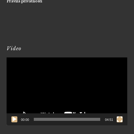
Pravila privatnosti
Video
Reproduktor
videozapisa
00:00
04:51