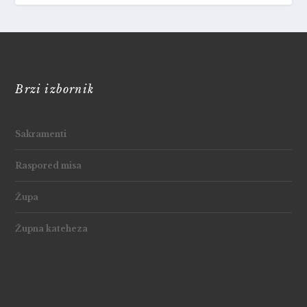
Brzi izbornik
Sakramenti
Raspored misa
Župa
Župna kateheza