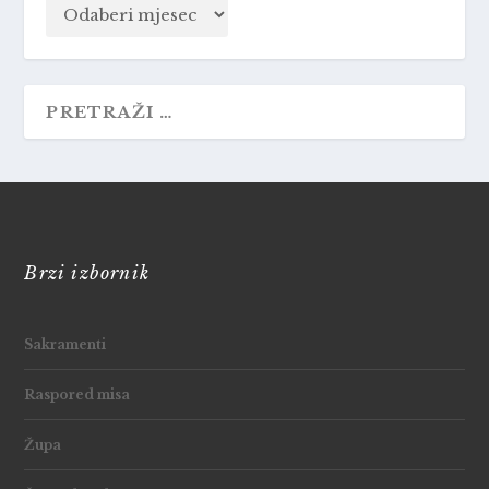
Brzi izbornik
Sakramenti
Raspored misa
Župa