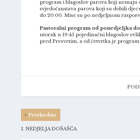
program i blagoslov parova koji nemaju 
svjedočanstava parova koji su dobili djecu.
do 20:00. Mise su po nedjeljnom raspored
Pastoralni program od ponedjeljka do 
utorak u 19:45 pojedinačni blagoslov reli
pred Presvetim, a od četvrtka je progra
PODI
Prethodno
1. NEDJELJA DOŠAŠĆA