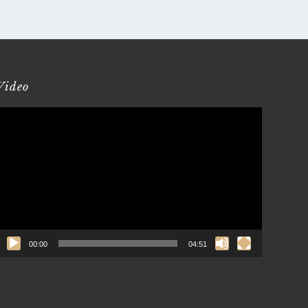
Video
Reproduktor
videozapisa
00:00
04:51