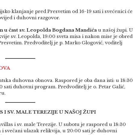
jsko klanjanje pred Presvetim od 16-19 sati i svećenici će
povijed i duhovni razgovor.
dan u čast sv. Leopolda Bogdana Mandića
u našoj župi. U
ikvije sv. Leopolda, 19:00 sveta misa i nakon mise je obred
esvetim. Predvoditelj je p. Marko Glogović, voditelj
OVA
entska duhovna obnova. Raspored je oba dana isti: u 18:30
20 sati duhovni program. Predvoditelj je o. Petar Galić,
ru.
 I SV. MALE TEREZIJE U NAŠOJ ŽUPI
avillas i sv. male Terezije. U subotu je raspored u 18:30
a i svečani ulazak relikvija, u 20:00 sati je duhovni