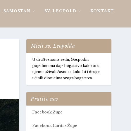
SAMOSTAN
SV. LEOPOLD
KONTAKT
Misli sv. Leopolda
U društvenome redu, Gospodin
pojedincima daje bogatstvo kako bi u
njemu uživali časno te kako bi i druge
učinili dionicima svoga bogatstva.
Pratite nas
Facebook Župe
Facebook Caritas Župe