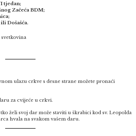
 tjedan;
ešnog Začeća BDM;
ica;
ili Došašća.
 svetkovina
lavnom ulazu crkve s desne strane možete pronaći
ru za cvijeće u crkvi.
ko želi svoj dar može staviti u škrabici kod sv. Leopolda
 srca hvala na svakom vašem daru.