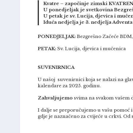
Kvatre – započinje zimski KVATRENI
U ponedjeljak je svetkovina Bezgr
U petak je sv. Lucija, djevica i mučen
Iduća nedjelja je 3. nedjelja Adventa 
PONEDJELJAK:
Bezgrešno Začeće BDM,
PETAK:
Sv. Lucija, djevica i mučenica
SUVENIRNICA
U našoj suvenirnici koja se nalazi na g
kalendare za 2025. godinu.
Zahvaljujemo
svima na svakom vašem da
I dalje se preporučujemo u vašu pomoć i t
gdje je naznačeno za cvijeće u crkvi. Od