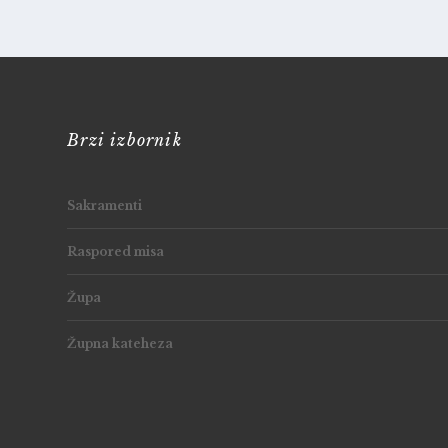
Brzi izbornik
Sakramenti
Raspored misa
Župa
Župna kateheza