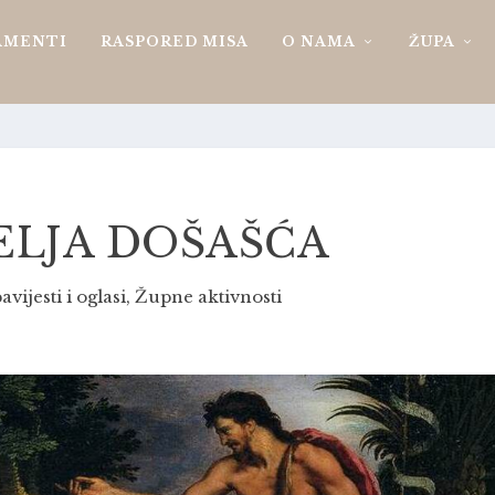
AMENTI
RASPORED MISA
O NAMA
ŽUPA
JELJA DOŠAŠĆA
avijesti i oglasi
,
Župne aktivnosti