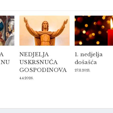
JA
NEDJELJA
1. nedjelja
INU
USKRSNUĆA
došašća
GOSPODINOVA
27.11.2021.
4.4.2026.