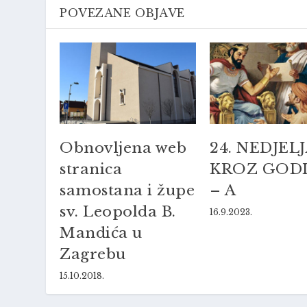
POVEZANE OBJAVE
Obnovljena web
24. NEDJEL
stranica
KROZ GOD
samostana i župe
– A
sv. Leopolda B.
16.9.2023.
Mandića u
Zagrebu
15.10.2018.