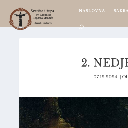
NASLOVNA
SAKR
2. NED
07.12.2024.
|
Ob