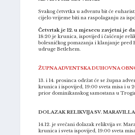
Svakog četvrtka u adventu bit će euharisti
cijelo vrijeme biti na raspolaganju za is
Četvrtak je 12. u mjesecu zavjetni je 
18:20 je krunica, ispovijed i čašćenje rel
bolesničkog pomazanja i klanjanje pred Pr
udruge Betlehem.
ŽUPNA ADVENTSKA DUHOVNA OBN
13. i 14. prosinca održat će se župna adv
krunica i ispovijed, 19:00 sveta misa i u 
prior dominikanskog samostana u Trogi
DOLAZAK RELIKVIJA SV. MARAVILLAS
14.12. je svečani dolazak relikvija sv. Mar
krunica i sveta ispovijed, 19:00 sveta mis