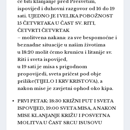
će biti klanjanje pred Presvetim,
ispovijed i duhovni razgovor od 16 do 19
sati. UJEDNO JE I VELIKA POBOŽNOST
15 ČETVRTAKA U ČAST SV. RITI,
ČETVRTI ČETVRTAK
– molitvena nakana: za sve bespomoćne i
beznadne situacije u našim životima
u 18:20 molit ćemo krunicu i litanije sv.
Riti i sveta ispovijed,
u 19 sati je misa s prigodnom
propovijedi, sveta pričest pod obje
prilike(TIJELO I KRV KRISTOVA), a
nakon mise je zavjetni ophod oko kipa.
PRVI PETAK: 18:30 KRIŽNI PUT I SVETA
ISPOVIJED, 19:00 SVETA MISA, A NAKON
MISE KLANJANJE KRIŽU I POSVETNA
MOLITVA U ČAST SRCU ISUSOVU