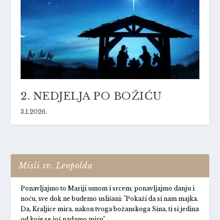
2. NEDJELJA PO BOŽIĆU
3.1.2026.
Misli sv. Leopolda
Ponavljajmo to Mariji umom i srcem; ponavljajmo danju i
noću, sve dok ne budemo uslišani: "Pokaži da si nam majka.
Da, Kraljice mira, nakon tvoga božanskoga Sina, ti si jedina
od koje se još nadamo miru".