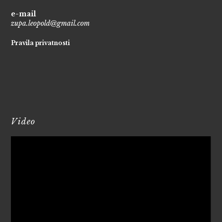
e-mail
zupa.leopold@gmail.com
Pravila privatnosti
Video
Reproduktor
videozapisa