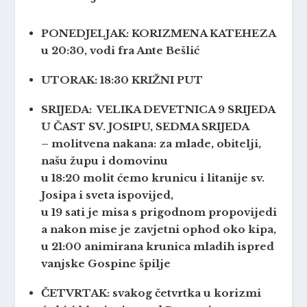
PONEDJELJAK: KORIZMENA KATEHEZA
u 20:30, vodi fra Ante Bešlić
UTORAK: 18:30 KRIŽNI PUT
SRIJEDA: VELIKA DEVETNICA 9 SRIJEDA
U ČAST SV. JOSIPU, SEDMA SRIJEDA
– molitvena nakana: za mlade, obitelji,
našu župu i domovinu
u 18:20 molit ćemo krunicu i litanije sv.
Josipa i sveta ispovijed,
u 19 sati je misa s prigodnom propovijedi
a nakon mise je zavjetni ophod oko kipa,
u 21:00 animirana krunica mladih ispred
vanjske Gospine špilje
ČETVRTAK: svakog četvrtka u korizmi