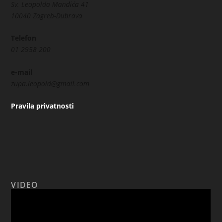
Sv. Leopolda Mandića 41
10040 Zagreb-Dubrava
Telefon
01 2958 200
e-mail
zupa.leopold@gmail.com
Pravila privatnosti
VIDEO
Reproduktor
videozapisa