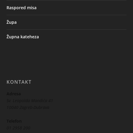
Raspored misa
Župa
Župna kateheza
KONTAKT
Adresa
Sv. Leopolda Mandića 41
10040 Zagreb-Dubrava
Telefon
01 2958 200