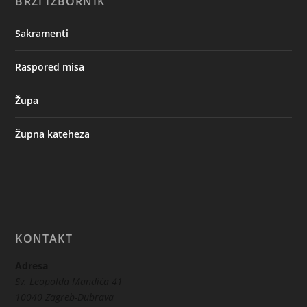
BRZI IZBORNIK
Sakramenti
Raspored misa
Župa
Župna kateheza
KONTAKT
Adresa
Sv. Leopolda Mandića 41
10040 Zagreb-Dubrava