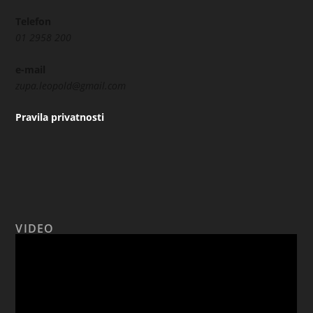
Telefon
01 2958 200
e-mail
zupa.leopold@gmail.com
Pravila privatnosti
VIDEO
Reproduktor
videozapisa