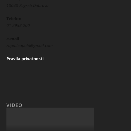
10040 Zagreb-Dubrava
Telefon
01 2958 200
e-mail
zupa.leopold@gmail.com
Pravila privatnosti
VIDEO