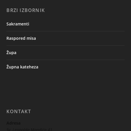
BRZI IZBORNIK
Sakramenti
Raspored misa
Župa
Župna kateheza
KONTAKT
Adresa
Sv. Leopolda Mandića 41