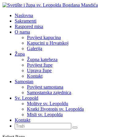
Naslovna
Sakramenti
Raspored misa
O nama
Povijest kapucina
Kapucini u Hrvatskoj
Galerija
Župa
Župna kateheza
Povijest župe
Uprava župe
Kontakt
Samostan
Povijest samostana
Samostanska zajednica
Sv. Leopold
Molitve sv. Leopoldu
Kratki životopis sv. Leopolda
Misli sv. Leopolda
Kontakt
Select Page