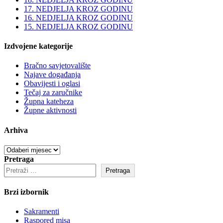
17. NEDJELJA KROZ GODINU
16. NEDJELJA KROZ GODINU
15. NEDJELJA KROZ GODINU
Izdvojene kategorije
Bračno savjetovalište
Najave događanja
Obavijesti i oglasi
Tečaj za zaručnike
Župna kateheza
Župne aktivnosti
Arhiva
Arhiva
Pretraga
Pretraga
Brzi izbornik
Sakramenti
Raspored misa